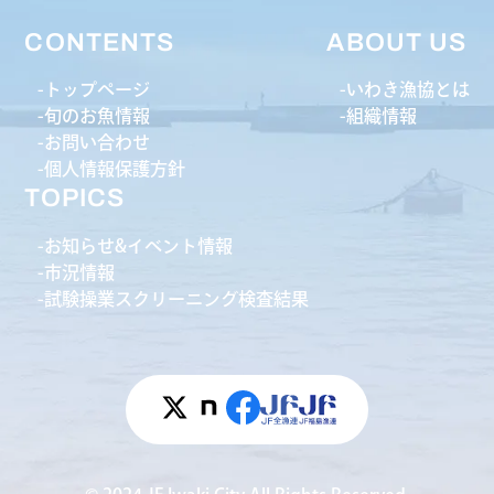
CONTENTS
ABOUT US
トップページ
いわき漁協とは
旬のお魚情報
組織情報
お問い合わせ
個人情報保護方針
TOPICS
お知らせ&イベント情報
市況情報
試験操業スクリーニング検査結果