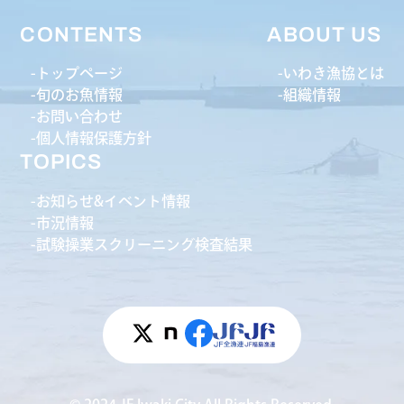
CONTENTS
ABOUT US
トップページ
いわき漁協とは
旬のお魚情報
組織情報
お問い合わせ
個人情報保護方針
TOPICS
お知らせ&イベント情報
市況情報
試験操業スクリーニング検査結果