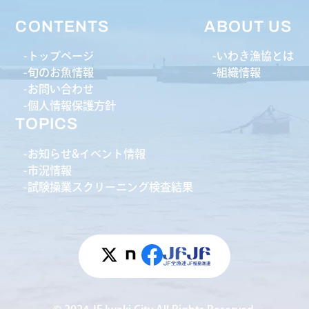
CONTENTS
ABOUT US
トップページ
いわき漁協とは
旬のお魚情報
組織情報
お問い合わせ
個人情報保護方針
TOPICS
お知らせ&イベント情報
市況情報
試験操業スクリーニング検査結果