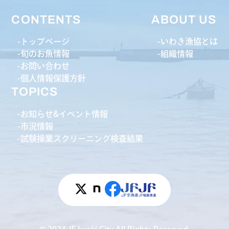
CONTENTS
ABOUT US
トップページ
いわき漁協とは
旬のお魚情報
組織情報
お問い合わせ
個人情報保護方針
TOPICS
お知らせ&イベント情報
市況情報
試験操業スクリーニング検査結果