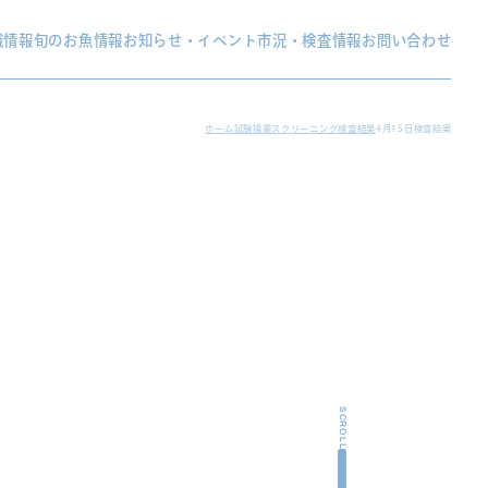
織情報
旬のお魚情報
お知らせ・イベント
市況・検査情報
お問い合わせ
ホーム
試験操業スクリーニング検査結果
4月15日検査結果
SCROLL