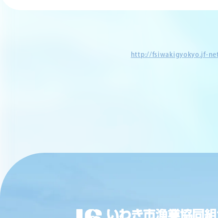
http://fsiwakigyokyo.jf-n