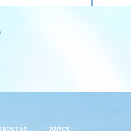
f
ABOUT US
TOPICS