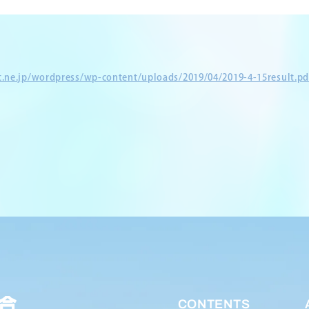
et.ne.jp/wordpress/wp-content/uploads/2019/04/2019-4-15result.pd
CONTENTS