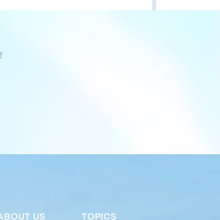
f
ABOUT US
TOPICS