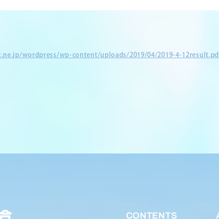
et.ne.jp/wordpress/wp-content/uploads/2019/04/2019-4-12result.pd
CONTENTS