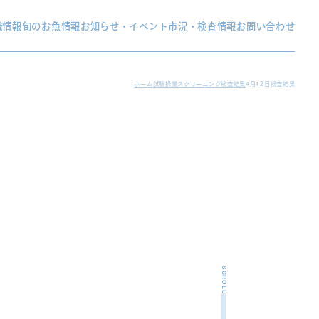
織情報
旬のお魚情報
お知らせ・イベント
市況・検査情報
お問い合わせ
ホーム
試験操業スクリーニング検査結果
4月12日検査結果
SCROLL