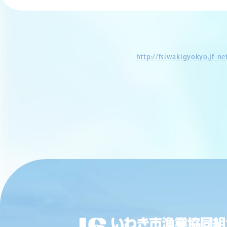
http://fsiwakigyokyo.jf-n