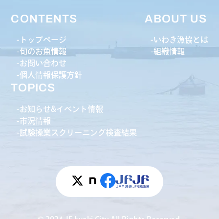
CONTENTS
ABOUT US
トップページ
いわき漁協とは
旬のお魚情報
組織情報
お問い合わせ
個人情報保護方針
TOPICS
お知らせ&イベント情報
市況情報
試験操業スクリーニング検査結果