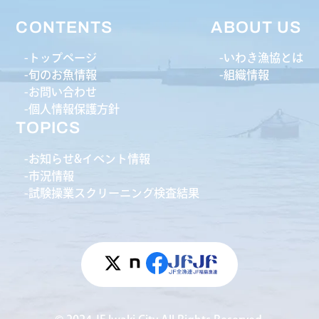
CONTENTS
ABOUT US
トップページ
いわき漁協とは
旬のお魚情報
組織情報
お問い合わせ
個人情報保護方針
TOPICS
お知らせ&イベント情報
市況情報
試験操業スクリーニング検査結果