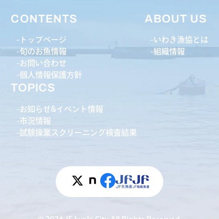
CONTENTS
ABOUT US
トップページ
いわき漁協とは
旬のお魚情報
組織情報
お問い合わせ
個人情報保護方針
TOPICS
お知らせ&イベント情報
市況情報
試験操業スクリーニング検査結果