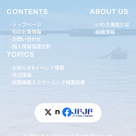
CONTENTS
ABOUT US
トップページ
いわき漁協とは
旬のお魚情報
組織情報
お問い合わせ
個人情報保護方針
TOPICS
お知らせ&イベント情報
市況情報
試験操業スクリーニング検査結果