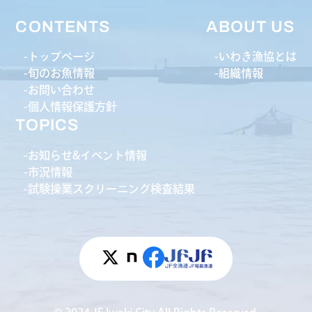
CONTENTS
ABOUT US
トップページ
いわき漁協とは
旬のお魚情報
組織情報
お問い合わせ
個人情報保護方針
TOPICS
お知らせ&イベント情報
市況情報
試験操業スクリーニング検査結果