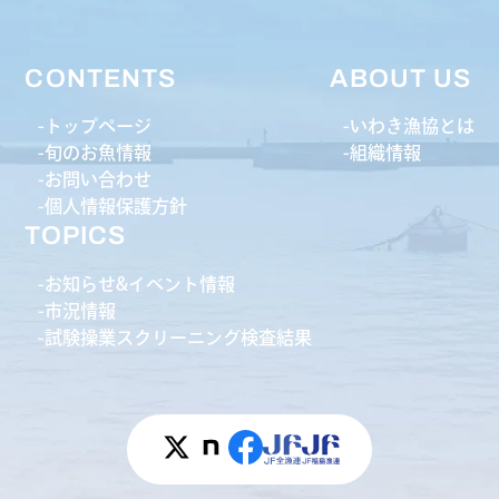
CONTENTS
ABOUT US
トップページ
いわき漁協とは
旬のお魚情報
組織情報
お問い合わせ
個人情報保護方針
TOPICS
お知らせ&イベント情報
市況情報
試験操業スクリーニング検査結果