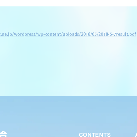
et.ne.jp/wordpress/wp-content/uploads/2018/05/2018-5-7result.pdf
CONTENTS