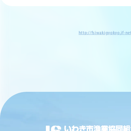
http://fsiwakigyokyo.jf-n