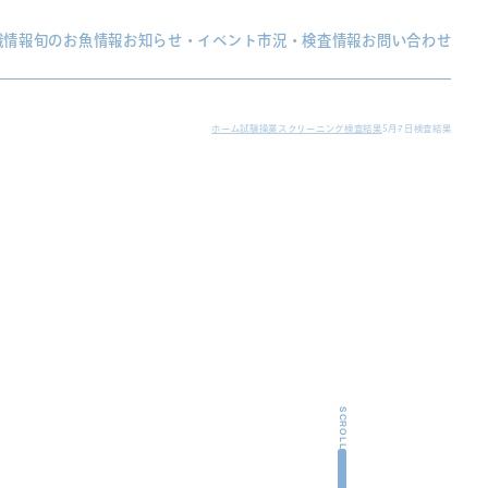
織情報
旬のお魚情報
お知らせ・イベント
市況・検査情報
お問い合わせ
ホーム
試験操業スクリーニング検査結果
5月7日検査結果
SCROLL