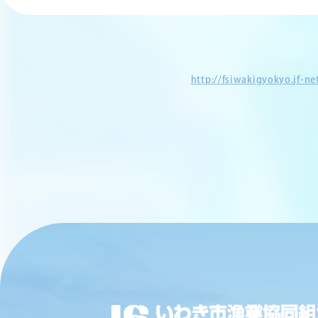
http://fsiwakigyokyo.jf-n