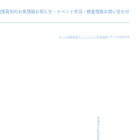
織情報
旬のお魚情報
お知らせ・イベント
市況・検査情報
お問い合わせ
ホーム
試験操業スクリーニング検査結果
5月15日検査結果
SCROLL