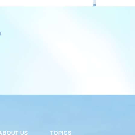
f
ABOUT US
TOPICS