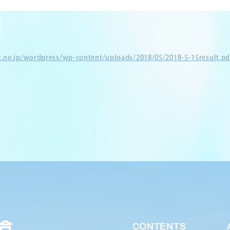
et.ne.jp/wordpress/wp-content/uploads/2018/05/2018-5-15result.pd
CONTENTS