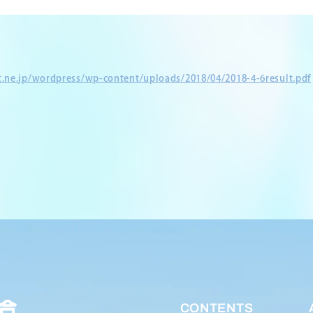
et.ne.jp/wordpress/wp-content/uploads/2018/04/2018-4-6result.pdf
CONTENTS