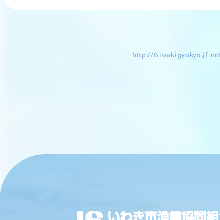
http://fsiwakigyokyo.jf-n