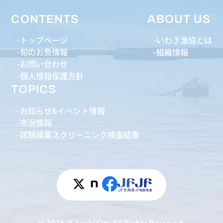
CONTENTS
ABOUT US
トップページ
いわき漁協とは
旬のお魚情報
組織情報
お問い合わせ
個人情報保護方針
TOPICS
お知らせ&イベント情報
市況情報
試験操業スクリーニング検査結果