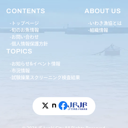
CONTENTS
ABOUT US
トップページ
いわき漁協とは
旬のお魚情報
組織情報
お問い合わせ
個人情報保護方針
TOPICS
お知らせ&イベント情報
市況情報
試験操業スクリーニング検査結果