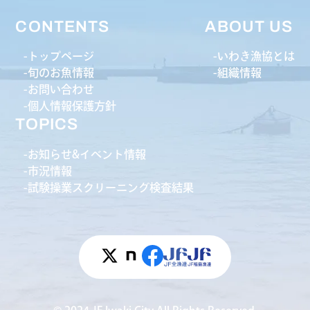
CONTENTS
ABOUT US
トップページ
いわき漁協とは
旬のお魚情報
組織情報
お問い合わせ
個人情報保護方針
TOPICS
お知らせ&イベント情報
市況情報
試験操業スクリーニング検査結果