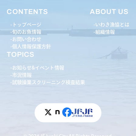
CONTENTS
ABOUT US
トップページ
いわき漁協とは
旬のお魚情報
組織情報
お問い合わせ
個人情報保護方針
TOPICS
お知らせ&イベント情報
市況情報
試験操業スクリーニング検査結果