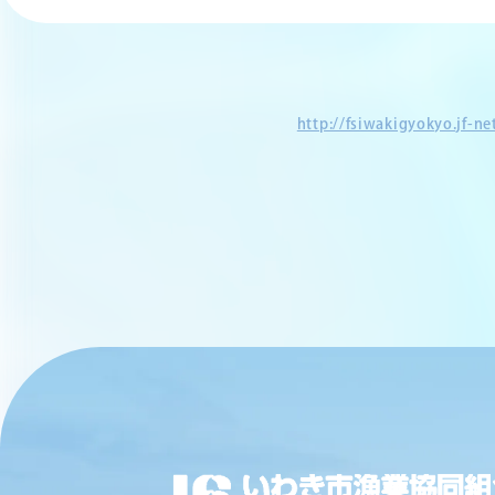
http://fsiwakigyokyo.jf-n