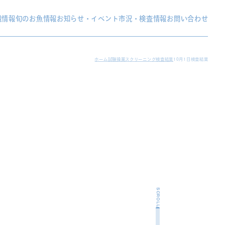
織情報
旬のお魚情報
お知らせ・イベント
市況・検査情報
お問い合わせ
ホーム
試験操業スクリーニング検査結果
10月1日検査結果
SCROLL