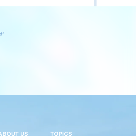
df
ABOUT US
TOPICS