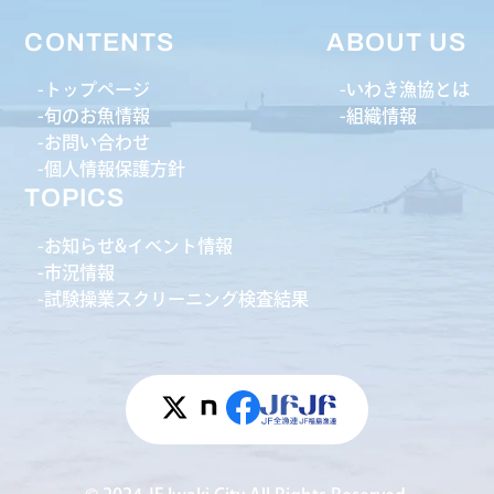
CONTENTS
ABOUT US
トップページ
いわき漁協とは
旬のお魚情報
組織情報
お問い合わせ
個人情報保護方針
TOPICS
お知らせ&イベント情報
市況情報
試験操業スクリーニング検査結果