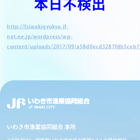
本日不検出
http://fsiwakigyokyo.jf-
net.ne.jp/wordpress/wp-
content/uploads/2017/09/a58d0ecd3287fdb5ceb7
いわき市漁業協同組合 本所