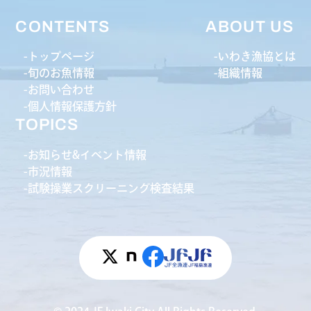
CONTENTS
ABOUT US
トップページ
いわき漁協とは
旬のお魚情報
組織情報
お問い合わせ
個人情報保護方針
TOPICS
お知らせ&イベント情報
市況情報
試験操業スクリーニング検査結果