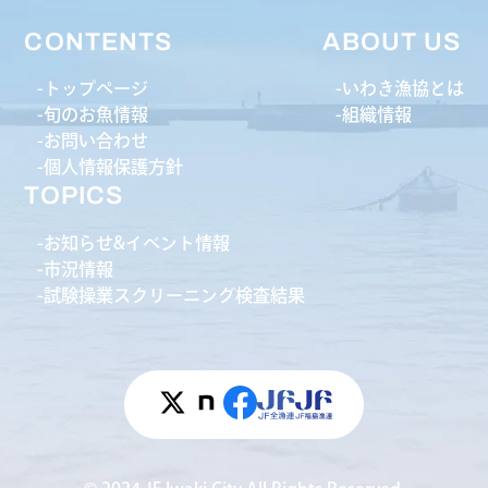
CONTENTS
ABOUT US
トップページ
いわき漁協とは
旬のお魚情報
組織情報
お問い合わせ
個人情報保護方針
TOPICS
お知らせ&イベント情報
市況情報
試験操業スクリーニング検査結果