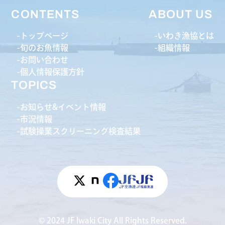
CONTENTS
ABOUT US
トップページ
いわき漁協とは
旬のお魚情報
組織情報
お問い合わせ
個人情報保護方針
TOPICS
お知らせ&イベント情報
市況情報
試験操業スクリーニング検査結果
© 2024 JF Iwaki City All Rights Reserved.