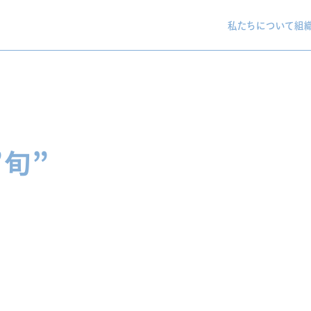
私たちについて
組
”旬”