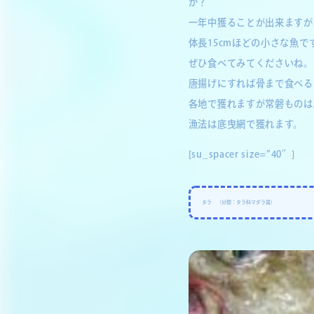
か？
一年中獲ることが出来ますが
体長15cmほどの小さな魚
ぜひ食べてみてくださいね。
唐揚げにすれば骨まで食べる
各地で獲れますが常磐ものは
漁法は底曳網で獲れます。
[su_spacer size=”40″]
タラ （分類：タラ科マダラ属）