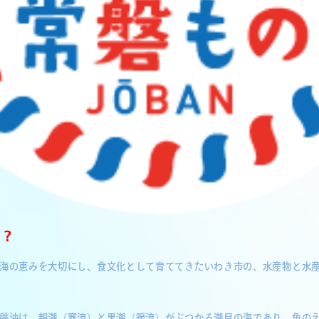
何？
海の恵みを大切にし、食文化として育ててきたいわき市の、水産物と水
磐沖は、親潮（寒流）と黒潮（暖流）がぶつかる潮目の海であり、魚の