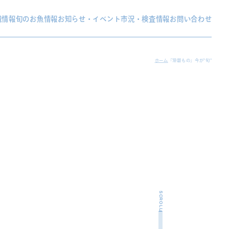
織情報
旬のお魚情報
お知らせ・イベント
市況・検査情報
お問い合わせ
ホーム
「常磐もの」今が"旬"
SCROLL