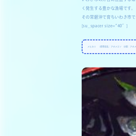
く発生する豊かな漁場です。
その常磐沖で育ちいわき市で
[su_spacer size=”40″]
メヒカリ （標準和名：アオメエソ 分類：アオ