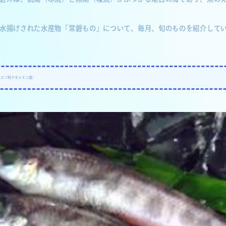
水揚げされた水産物「常磐もの」について、毎月、旬のものを紹介して
メエソ科アオメエソ属）