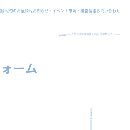
織情報
旬のお魚情報
お知らせ・イベント
市況・検査情報
お問い合わせ
ホーム
いわき市漁協漁業就業相談会 事前申込フォーム
フォーム
SCROLL