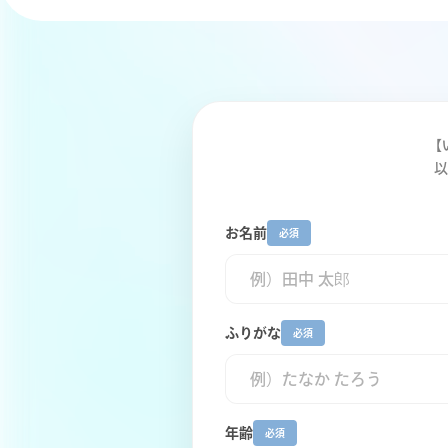
【
以
お名前
必須
ふりがな
必須
年齢
必須