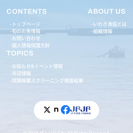
CONTENTS
ABOUT US
トップページ
いわき漁協とは
旬のお魚情報
組織情報
お問い合わせ
個人情報保護方針
TOPICS
お知らせ&イベント情報
市況情報
試験操業スクリーニング検査結果